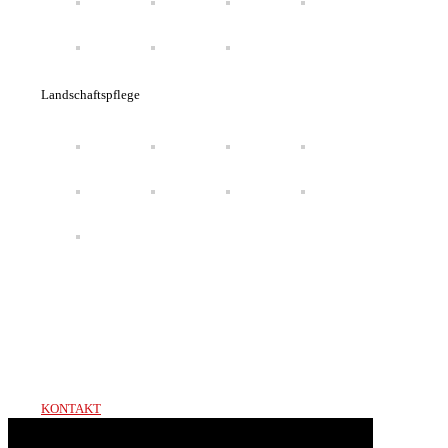
Landschaftspflege
Sie haben Interesse oder Fragen?
Kontaktieren Sie uns gerne!
0171 – 522 60 19
KONTAKT