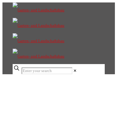
✕
Garten- und Landschaftsbau
Erdbau Eisele